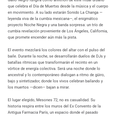
Gallo Negro fungirá como anfitrión de este ritual urbano
que celebra el Día de Muertxs desde la música y el cuerpo
en movimiento. A su lado estarán Sonido La Changa —
leyenda viva de la cumbia mexicana—, el enigmático
proyecto Noche Negra y una banda sorpresa: un trío de
cumbia revelación proveniente de Los Ángeles, California,
que promete encender aún más la pista.
El evento mezclará los colores del altar con el pulso del
baile. Durante la noche, se desarrollarán duelos de DJs y
batallas rítmicas que transformarán el recinto en un
vórtice de energía colectiva. Será una noche donde lo
ancestral y lo contemporáneo dialogan a ritmo de güiro,
bajo y sintetizador, donde los vivos celebran bailando y
los muertos —dicen— bajan a mirar.
El lugar elegido, Mesones 72, no es casualidad. Su
historia respira entre los muros del Ex Convento de la
Antigua Farmacia París, un espacio donde el pasado