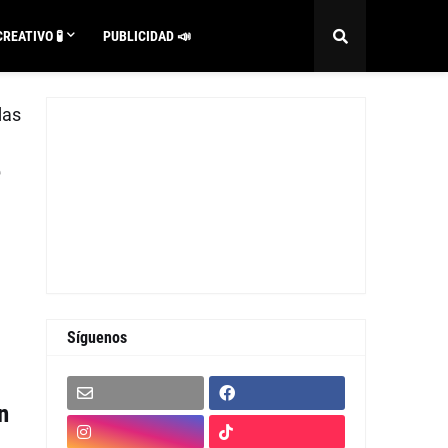
REATIVO 🧪
PUBLICIDAD 📣
das
e
Síguenos
n