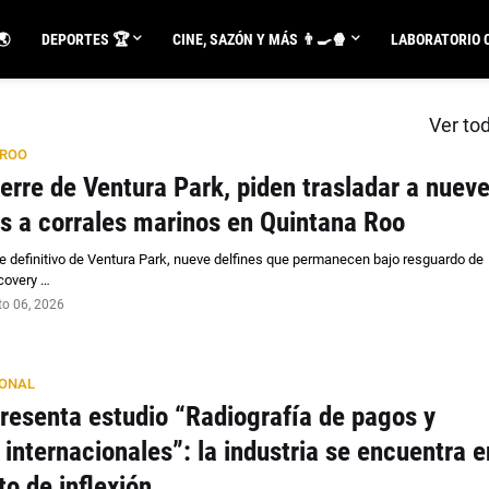
🌏
DEPORTES 🏆
CINE, SAZÓN Y MÁS 👨‍🍳🍿
LABORATORIO C
Ver to
 ROO
ierre de Ventura Park, piden trasladar a nuev
es a corrales marinos en Quintana Roo
rre definitivo de Ventura Park, nueve delfines que permanecen bajo resguardo de
covery …
to 06, 2026
IONAL
resenta estudio “Radiografía de pagos y
 internacionales”: la industria se encuentra e
to de inflexión