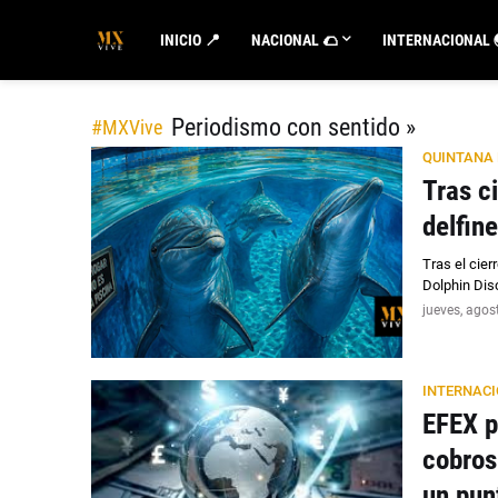
INICIO 📍
NACIONAL 🌮
INTERNACIONAL 
Periodismo con sentido »
QUINTANA
Tras c
delfin
Tras el cie
Dolphin Dis
jueves, agos
INTERNAC
EFEX p
cobros
un pun