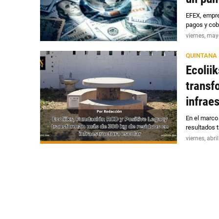
EFEX, empre
pagos y cob
viernes, may
QUINTANA
Ecolii
transf
infrae
En el marco 
resultados 
viernes, abri