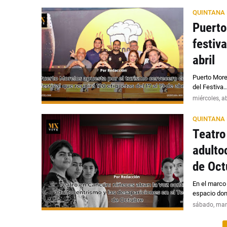
QUINTANA
Puerto
festiv
abril
Puerto Morel
del Festiva
miércoles, a
QUINTANA
Teatro
adulto
de Oct
En el marco 
espacio do
sábado, mar