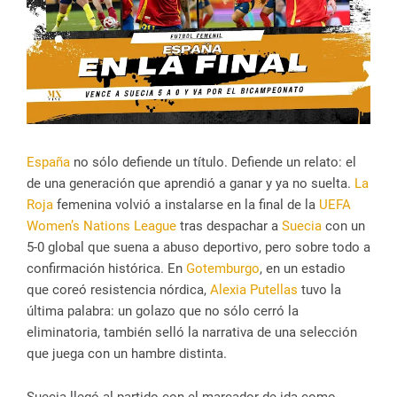
España
no sólo defiende un título. Defiende un relato: el
de una generación que aprendió a ganar y ya no suelta.
La
Roja
femenina volvió a instalarse en la final de la
UEFA
Women’s Nations League
tras despachar a
Suecia
con un
5-0 global que suena a abuso deportivo, pero sobre todo a
confirmación histórica. En
Gotemburgo
, en un estadio
que coreó resistencia nórdica,
Alexia Putellas
tuvo la
última palabra: un golazo que no sólo cerró la
eliminatoria, también selló la narrativa de una selección
que juega con un hambre distinta.