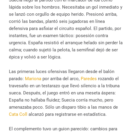
Suecia llegó al partido con el marcador de ida como
lápida sobre los hombros. Necesitaba un gol inmediato y
se lanzó con orgullo de equipo herido. Presionó arriba,
corrió las bandas, plantó seis jugadoras en línea
defensiva para asfixiar el circuito español. El partido, por
instantes, fue un examen táctico: posesión contra
urgencia. España resistió el arranque helado sin perder la
calma; cuando sujetó la pelota, la semifinal dejó de ser
épica y volvió a ser lógica.
Las primeras luces ofensivas llegaron desde el balón
parado:
Mariona
por arriba del arco,
Paredes
rozando el
travesaño en un testarazo que llevó silencio a la tribuna
sueca. Después, el juego entró en una meseta áspera:
España no hallaba fluidez; Suecia corría mucho, pero
amenazaba poco. Sólo un disparo tibio a las manos de
Cata Coll
alcanzó para registrarse en estadística.
El complemento tuvo un guion parecido: cambios para