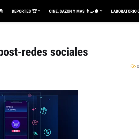
🌏
DEPORTES 🏆
CINE, SAZÓN Y MÁS 👨‍🍳🍿
LABORATORIO C
post-redes sociales