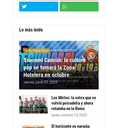
Lo más leido
QUINTANA ROO
Tsunami Cancún: la cultura
pop se tomará la Zona
Hotelera en octubre
viernes, junio 27, 2025
Los Mirlos: la selva que se
volvió psicodelia y ahora
retumba en la Roma
lunes, octubre 13, 2025
El horizonte es naranja