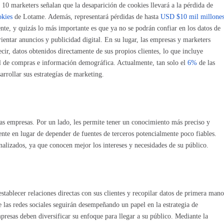
 10 marketers señalan que la desaparición de cookies llevará a la pérdida de
okies
de Lotame. Además, representará pérdidas de hasta
USD $10 mil millone
te, y quizás lo más importante es que ya no se podrán confiar en los datos de
rientar anuncios y publicidad digital. En su lugar, las empresas y marketers
decir, datos obtenidos directamente de sus propios clientes, lo que incluye
al de compras e información demográfica. Actualmente, tan solo el
6%
de las
rrollar sus estrategías de marketing.
 las empresas. Por un lado, les permite tener un conocimiento más preciso y
ente en lugar de depender de fuentes de terceros potencialmente poco fiables.
alizados, ya que conocen mejor los intereses y necesidades de su público.
establecer relaciones directas con sus clientes y recopilar datos de primera mano
 las redes sociales seguirán desempeñando un papel en la estrategia de
presas deben diversificar su enfoque para llegar a su público. Mediante la