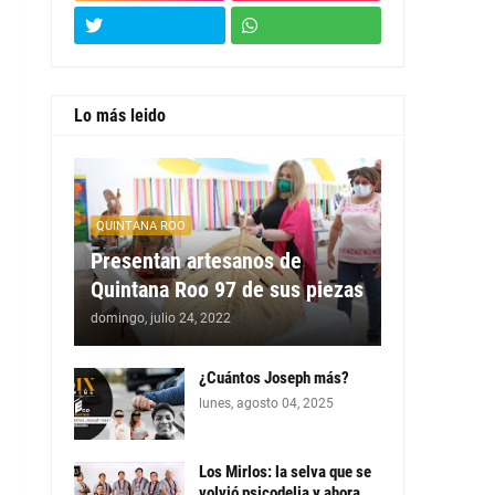
Lo más leido
QUINTANA ROO
Presentan artesanos de
Quintana Roo 97 de sus piezas
domingo, julio 24, 2022
¿Cuántos Joseph más?
lunes, agosto 04, 2025
Los Mirlos: la selva que se
volvió psicodelia y ahora