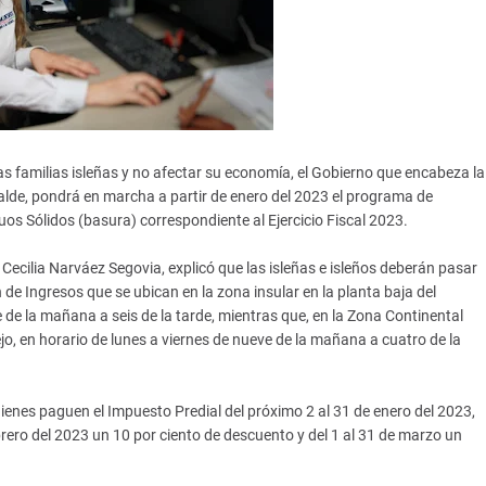
las familias isleñas y no afectar su economía, el Gobierno que encabeza la
alde, pondrá en marcha a partir de enero del 2023 el programa de
os Sólidos (basura) correspondiente al Ejercicio Fiscal 2023.
r Cecilia Narváez Segovia, explicó que las isleñas e isleños deberán pasar
n de Ingresos que se ubican en la zona insular en la planta baja del
e de la mañana a seis de la tarde, mientras que, en la Zona Continental
o, en horario de lunes a viernes de nueve de la mañana a cuatro de la
ienes paguen el Impuesto Predial del próximo 2 al 31 de enero del 2023,
brero del 2023 un 10 por ciento de descuento y del 1 al 31 de marzo un