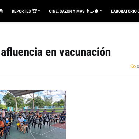
🌏
DEPORTES 🏆
CINE, SAZÓN Y MÁS 👨‍🍳🍿
LABORATORIO C
 afluencia en vacunación