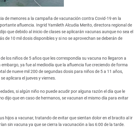
tencia de menores a la campaña de vacunación contra Covid-19 en la
rtante afluencia. Ingrid Yamileth Alcudia Merito, directora regional de
dijo que debido al inicio de clases se aplicarán vacunas aunque no sea el
ás de 10 mil dosis disponibles y si no se aprovechan se deberán de
ia de los niños de 5 años que les correspondía su vacuna no llegaron a
 embargo, ya fue al mediodía que la afluencia fue creciendo de forma
otal de nueve mil 200 de segundas dosis para niños de 5 a 11 años,
e aplicara el jueves y viernes.
dades, si algún niño no puede acudir por alguna razón el día que le
o dijo que en caso de hermanos, se vacunan el mismo día para evitar
 hijos a vacunar, tratando de evitar que sientan dolor en el bracito al ir
ían sin vacuna ya que se cierra la vacunación a las 6:00 de la tarde.