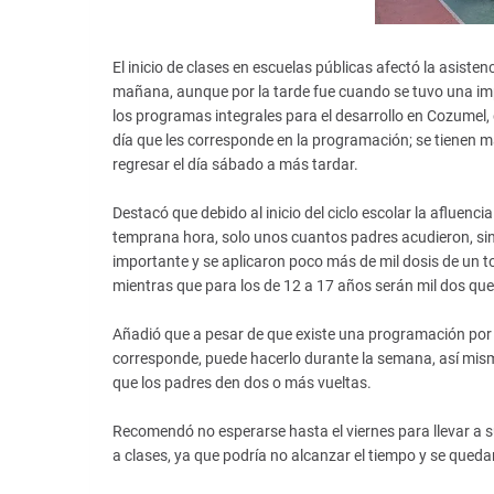
El inicio de clases en escuelas públicas afectó la asis
mañana, aunque por la tarde fue cuando se tuvo una impo
los programas integrales para el desarrollo en Cozumel, 
día que les corresponde en la programación; se tienen m
regresar el día sábado a más tardar.
Destacó que debido al inicio del ciclo escolar la afluenc
temprana hora, solo unos cuantos padres acudieron, sin
importante y se aplicaron poco más de mil dosis de un t
mientras que para los de 12 a 17 años serán mil dos que s
Añadió que a pesar de que existe una programación por e
corresponde, puede hacerlo durante la semana, así mism
que los padres den dos o más vueltas.
Recomendó no esperarse hasta el viernes para llevar a sus
a clases, ya que podría no alcanzar el tiempo y se quedar