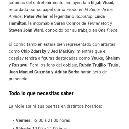
icónicas del entretenimiento, incluyendo a
Elijah Wood
,
recordado por su papel como Frodo en
El Señor de los
Anillos
;
Peter Weller
, el legendario
RoboCop
;
Linda
Hamilton
, la indomable Sarah Connor de
Terminator
; y
Steven John Ward
, conocido por su trabajo en
One Piece
.
El cómic también estará bien representado con artistas
como
Chip Zdarsky
y
Jed MacKay
, mientras que el
cosplay tendrá a figuras destacadas como
Yuuko, Shalom
y Rusuwu
. Para los fans del doblaje,
Rubén Trujillo "Trujo",
Juan Manuel Guzmán y Adrián Barba
harán acto de
presencia.
Todo lo que necesitas saber
La Mole abrirá sus puertas en distintos horarios:
Viernes:
12:00 a 21:00 horas
Sábado:
10:00 a 21:00 horas