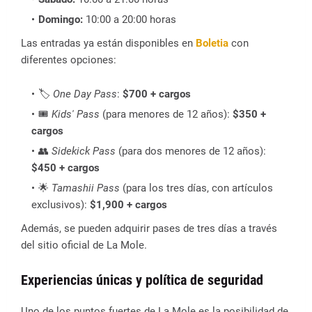
Domingo:
10:00 a 20:00 horas
Las entradas ya están disponibles en
Boletia
con
diferentes opciones:
🏷️
One Day Pass
:
$700 + cargos
🎟️
Kids' Pass
(para menores de 12 años):
$350 +
cargos
👥
Sidekick Pass
(para dos menores de 12 años):
$450 + cargos
🌟
Tamashii Pass
(para los tres días, con artículos
exclusivos):
$1,900 + cargos
Además, se pueden adquirir pases de tres días a través
del sitio oficial de La Mole.
Experiencias únicas y política de seguridad
Uno de los puntos fuertes de La Mole es la posibilidad de