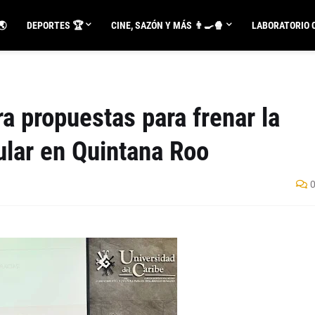
🌏
DEPORTES 🏆
CINE, SAZÓN Y MÁS 👨‍🍳🍿
LABORATORIO C
a propuestas para frenar la
ular en Quintana Roo