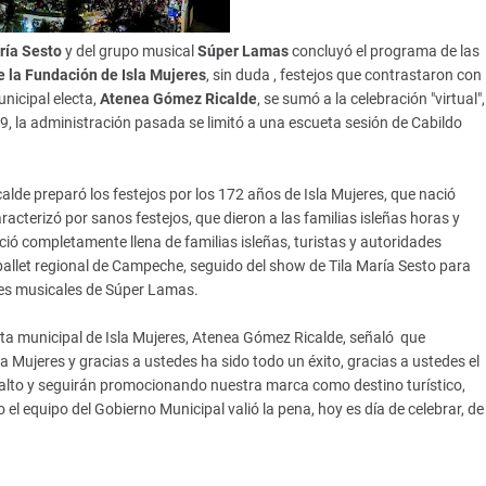
ría Sesto
y del grupo musical
Súper Lamas
concluyó el programa de las
e la Fundación de Isla Mujeres
, sin duda , festejos que contrastaron con
nicipal electa,
Atenea Gómez Ricalde
, se sumó a la celebración "virtual",
9, la administración pasada se limitó a una escueta sesión de Cabildo
de preparó los festejos por los 172 años de Isla Mujeres, que nació
acterizó por sanos festejos, que dieron a las familias isleñas horas y
lució completamente llena de familias isleñas, turistas y autoridades
 ballet regional de Campeche, seguido del show de Tila María Sesto para
ones musicales de Súper Lamas.
nta municipal de Isla Mujeres, Atenea Gómez Ricalde, señaló que
 Mujeres y gracias a ustedes ha sido todo un éxito, gracias a ustedes el
en alto y seguirán promocionando nuestra marca como destino turístico,
do el equipo del Gobierno Municipal valió la pena, hoy es día de celebrar, de