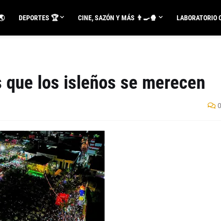
🌏
DEPORTES 🏆
CINE, SAZÓN Y MÁS 👨‍🍳🍿
LABORATORIO C
s que los isleños se merecen